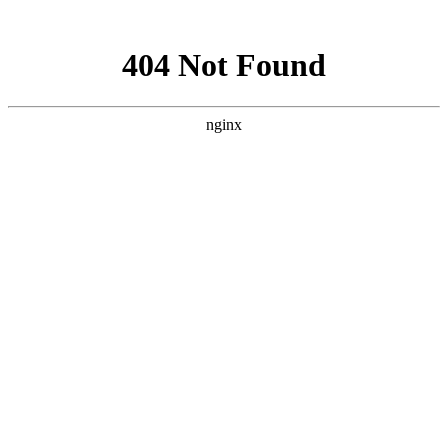
网站地图
网站首页
Home
关于我们
About us
产品展示
Product display
品牌介绍
Brand introduction
CHAIR
椅子系列
SIEVE
筛子系列
BASIN
塑料盆系列